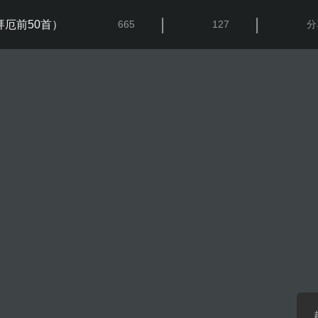
|
|
拜厄前50首）
665
127
分