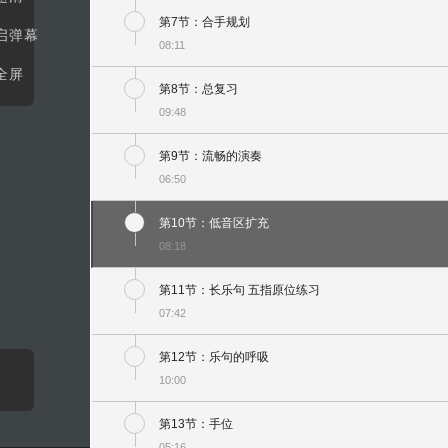
第7节：合手规划
启弹幕
08:11
全屏
第8节：总复习
09:48
第9节：流畅的演奏
06:50
第10节：低音区扩充
08:18
第11节：长乐句 五指原位练习
07:42
第12节：乐句的呼吸
10:00
第13节：手位
05:16