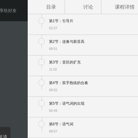
目录
讨论
课程详情
享给好友
第1节：引导片
02:27
第2节：连奏与新音高
08:51
第3节：音区的扩充
11:02
第4节：双手熟练的合奏
08:52
第5节：语气词的出现
06:49
第6节：语气词
09:57
超清